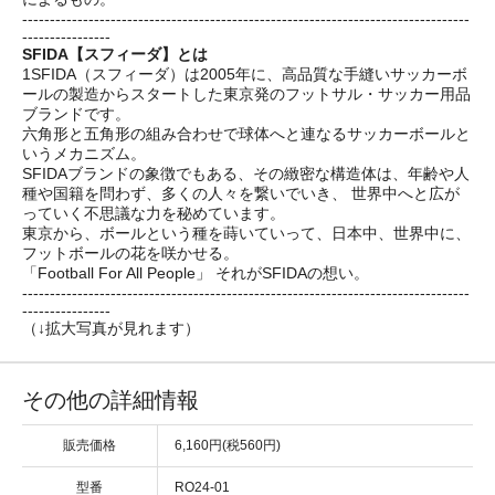
---------------------------------------------------------------------------------
----------------
SFIDA【スフィーダ】とは
1SFIDA（スフィーダ）は2005年に、高品質な手縫いサッカーボ
ールの製造からスタートした東京発のフットサル・サッカー用品
ブランドです。
六角形と五角形の組み合わせで球体へと連なるサッカーボールと
いうメカニズム。
SFIDAブランドの象徴でもある、その緻密な構造体は、年齢や人
種や国籍を問わず、多くの人々を繋いでいき、 世界中へと広が
っていく不思議な力を秘めています。
東京から、ボールという種を蒔いていって、日本中、世界中に、
フットボールの花を咲かせる。
「Football For All People」 それがSFIDAの想い。
---------------------------------------------------------------------------------
----------------
（↓拡大写真が見れます）
その他の詳細情報
販売価格
6,160円(税560円)
型番
RO24-01