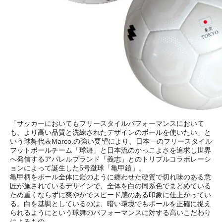
「サッカーにおいてもフリースタイルパフォーマンスにおいて
も、より高い品質と洗練されたデザインのボールを使いたい」と
いう球舞代表Marco.の強い要望により、日本一のフリースタイル
フットボールチーム「球舞」と日本流のかっこよさを追求し世界
へ発信するアパレルブランド「義志」とのトリプルコラボレーシ
ョンによって誕生した5号蹴球「亀甲鎧」。
亀甲柄をボール全体に鎧のように纏わせた硬質で切れ味のある意
匠が施されているデザインで、全体を白の同系色でまとめている
ため重くならずに爽やかでスピード感のある印象に仕上がってい
る。白を基調としているのは、暗い環境でもボールを正確に捉え
られるようにという球舞のパフォーマンスに対する高いこだわり
によるもの。