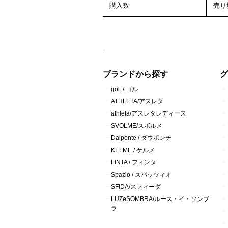
購入数
売り
ブランドから探す
gol. / ゴル
ATHLETA/アスレタ
athleta/アスレタレディース
SVOLME/スボルメ
Dalponte / ダウポンチ
KELME / ケルメ
FINTA / フィンタ
Spazio / スパッツィオ
SFIDA/スフィーダ
LUZeSOMBRA/ルース・イ・ソンブ
ラ