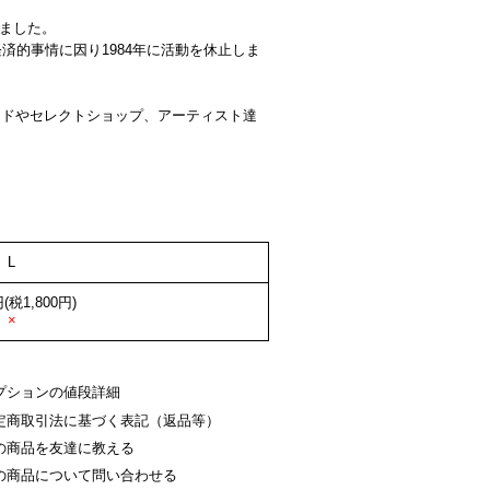
りました。
的事情に因り1984年に活動を休止しま
ンドやセレクトショップ、アーティスト達
L
円(税1,800円)
×
プションの値段詳細
定商取引法に基づく表記（返品等）
の商品を友達に教える
の商品について問い合わせる