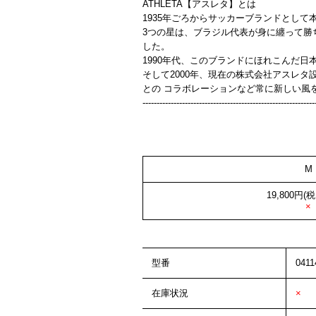
ATHLETA【アスレタ】とは
1935年ごろからサッカーブランドとして
3つの星は、ブラジル代表が身に纏って勝
した。
1990年代、このブランドにほれこんだ日
そして2000年、現在の株式会社アスレ
との コラボレーションなど常に新しい風
-------------------------------------------------------------
M
19,800円(税
×
型番
0411
在庫状況
×