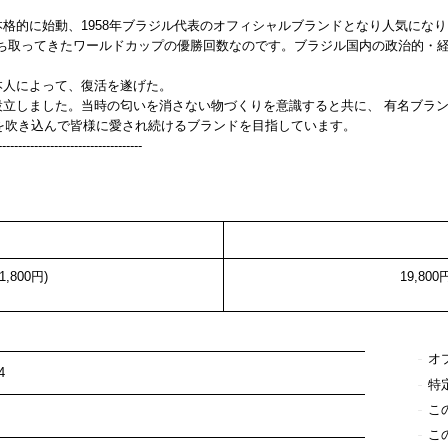
本格的に始動、1958年ブラジル代表のオフィシャルブランドとなり人気にな
ち取ってきたワールドカップの優勝回数なのです。ブラジル国内の政治的・経済
本人によって、復活を遂げた。
タ設立しました。当時の匂いを消さない物づくりを意識すると共に、 有名ブラ
を吹き込んで皆様に愛され続けるブランドを目指しています。
------------------------------------
1,800円)
19,800
オ
4
特
こ
こ