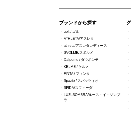
ブランドから探す
gol. / ゴル
ATHLETA/アスレタ
athleta/アスレタレディース
SVOLME/スボルメ
Dalponte / ダウポンチ
KELME / ケルメ
FINTA / フィンタ
Spazio / スパッツィオ
SFIDA/スフィーダ
LUZeSOMBRA/ルース・イ・ソンブ
ラ