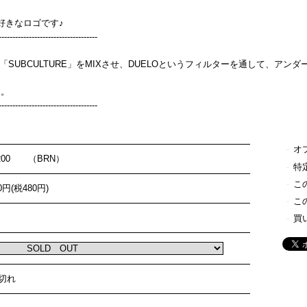
好きなロゴです♪
------------------------------------
ON」「SUBCULTURE」をMIXさせ、DUELOというフィルターを通して、アン
ー。
------------------------------------
オ
0200 （BRN）
特
こ
80円(税480円)
こ
買
切れ