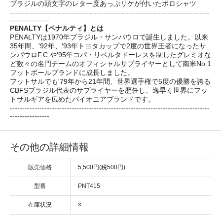
ブラジルの頭文字のレター度あっぷリケが付いたポロシャツ
---------------------------------------------------------------------------------
----------------
PENALTY【ペナルティ】とは
PENALTYは1970年ブラジル・サンパウロで誕生しました。以来
35年間、'92年、'93年トヨタカップで2度の世界王者になったサ
ンパウロF.C.や'95年コパ・リベルタドーレスを制したグレミオな
ど数々の名門チームのオフィシャルサプライヤーとして南米No.1
フットボールブランドに成長しました。
フットサルでも'79年から21年間、世界選手権で5度の優勝を誇る
CBFSブラジル代表のサプライヤーを歴任し、逸早く世界にフッ
トサルギアを広めたパイオニアブランドです。
---------------------------------------------------------------------------------
----------------
その他の詳細情報
販売価格
5,500円(税500円)
型番
PNT415
在庫状況
×